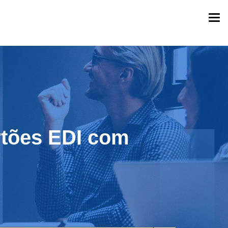
Togg
navi
rtões EDI com