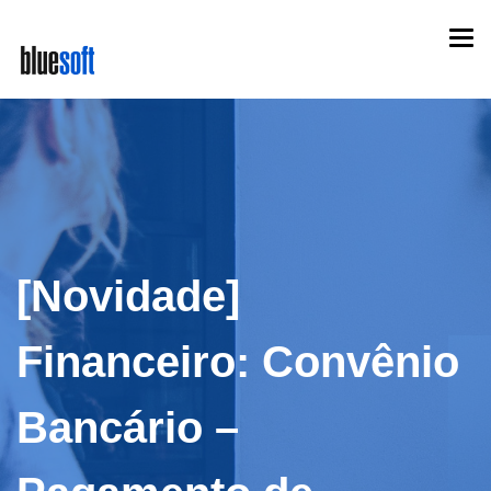
Skip
Togg
to
navi
main
content
[Novidade]
Financeiro: Convênio
Bancário –