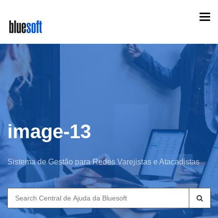
Skip
Togg
to
navi
main
content
image-13
Sistema de Gestão para Redes Varejistas e Atacadistas
Search
for: