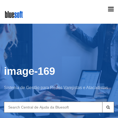
Skip
Togg
to
navi
main
content
image-169
Sistema de Gestão para Redes Varejistas e Atacadistas
Search
for: