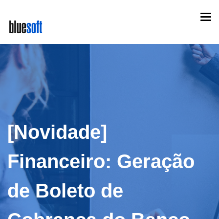
Skip
Togg
to
navi
main
content
[Novidade]
Financeiro: Geração
de Boleto de