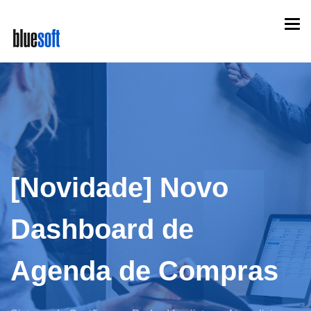
Skip
Togg
to
navi
main
content
[Novidade] Novo
Dashboard de
Agenda de Compras