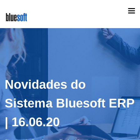
Skip
Togg
to
navi
main
content
Novidades do
Sistema Bluesoft ERP
| 16.06.20