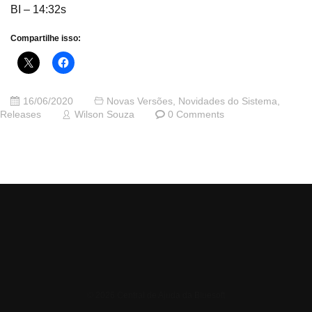
BI – 14:32s
Compartilhe isso:
16/06/2020
Novas Versões
,
Novidades do Sistema
,
Releases
Wilson Souza
0 Comments
© 2026 Central de Ajuda da Bluesoft