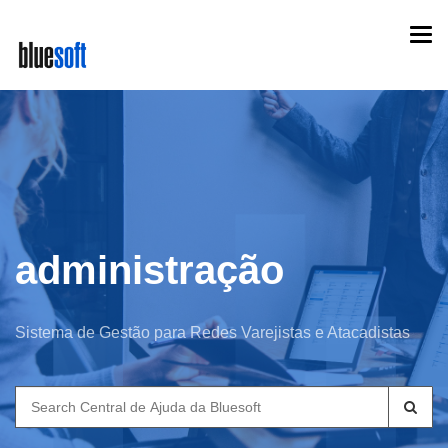
Skip
Togg
to
navi
main
content
administração
Sistema de Gestão para Redes Varejistas e Atacadistas
Search
for: