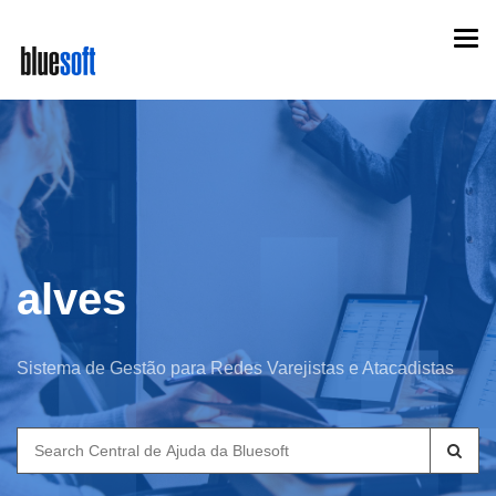
Skip
Togg
to
navi
main
content
alves
Sistema de Gestão para Redes Varejistas e Atacadistas
Search
for: