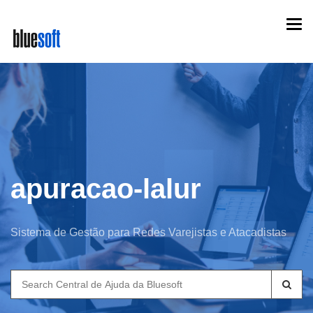
Skip
Togg
to
navi
main
content
apuracao-lalur
Sistema de Gestão para Redes Varejistas e Atacadistas
Search
for: