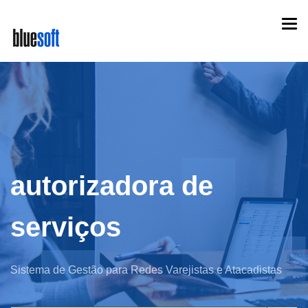
Skip
Togg
to
navi
main
content
autorizadora de
serviços
Sistema de Gestão para Redes Varejistas e Atacadistas