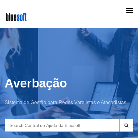
Skip
Togg
to
navi
main
content
Averbação
Sistema de Gestão para Redes Varejistas e Atacadistas
Search
for: