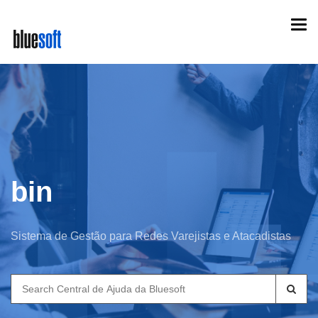
Skip
Togg
to
navi
main
content
bin
Sistema de Gestão para Redes Varejistas e Atacadistas
Search
for: