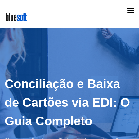
Skip
Togg
to
navi
main
content
Conciliação e Baixa
de Cartões via EDI: O
Guia Completo