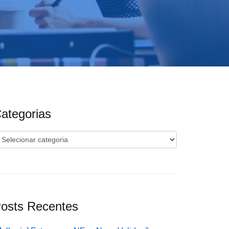
ategorias
ategorias
osts Recentes