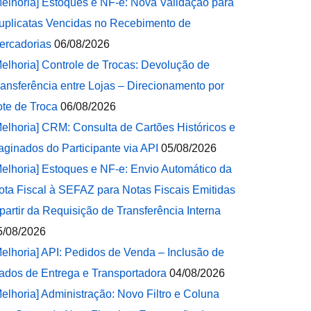
Melhoria] Estoques e NF-e: Nova Validação para
uplicatas Vencidas no Recebimento de
ercadorias
06/08/2026
Melhoria] Controle de Trocas: Devolução de
ransferência entre Lojas – Direcionamento por
ote de Troca
06/08/2026
Melhoria] CRM: Consulta de Cartões Históricos e
aginados do Participante via API
05/08/2026
Melhoria] Estoques e NF-e: Envio Automático da
ota Fiscal à SEFAZ para Notas Fiscais Emitidas
 partir da Requisição de Transferência Interna
5/08/2026
Melhoria] API: Pedidos de Venda – Inclusão de
ados de Entrega e Transportadora
04/08/2026
Melhoria] Administração: Novo Filtro e Coluna