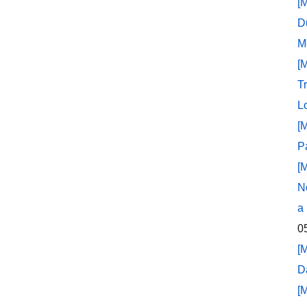
[
D
M
[
T
L
[
P
[
N
a
0
[
D
[