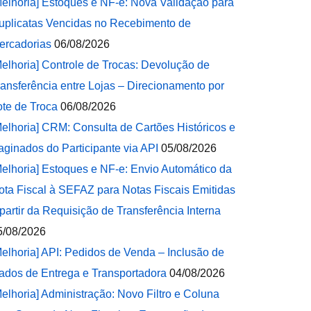
Melhoria] Estoques e NF-e: Nova Validação para
uplicatas Vencidas no Recebimento de
ercadorias
06/08/2026
Melhoria] Controle de Trocas: Devolução de
ransferência entre Lojas – Direcionamento por
ote de Troca
06/08/2026
Melhoria] CRM: Consulta de Cartões Históricos e
aginados do Participante via API
05/08/2026
Melhoria] Estoques e NF-e: Envio Automático da
ota Fiscal à SEFAZ para Notas Fiscais Emitidas
 partir da Requisição de Transferência Interna
5/08/2026
Melhoria] API: Pedidos de Venda – Inclusão de
ados de Entrega e Transportadora
04/08/2026
Melhoria] Administração: Novo Filtro e Coluna