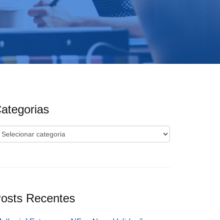
ategorias
ategorias
osts Recentes