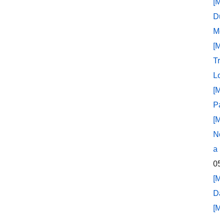
[
D
M
[
T
L
[
P
[
N
a
0
[
D
[