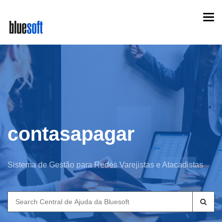
Skip
Togg
to
navi
main
content
contasapagar
Sistema de Gestão para Redes Varejistas e Atacadistas
Search
for: