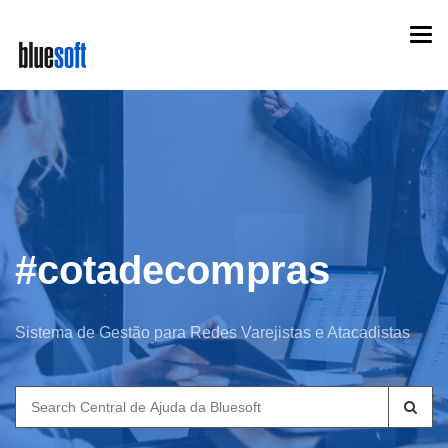
Skip
Togg
to
navi
main
content
#cotadecompras
Sistema de Gestão para Redes Varejistas e Atacadistas
Search
for: