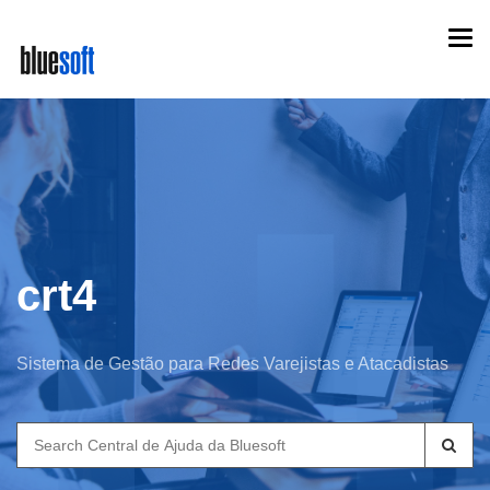
Skip
Togg
to
navi
main
content
crt4
Sistema de Gestão para Redes Varejistas e Atacadistas
Search
for: