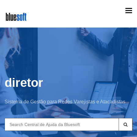
Skip
Togg
to
navi
main
content
diretor
Sistema de Gestão para Redes Varejistas e Atacadistas
Search
for: