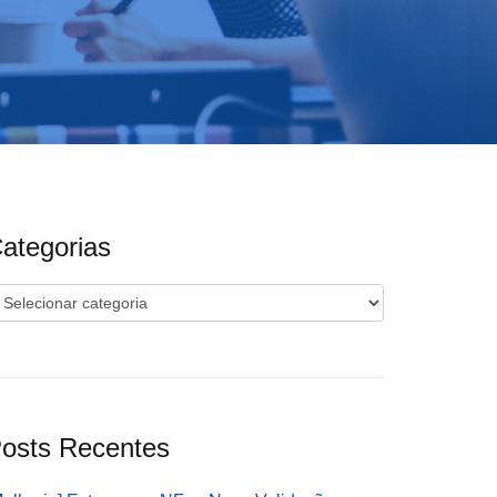
ategorias
ategorias
osts Recentes