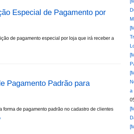
[
D
ção Especial de Pagamento por
M
[
T
dição de pagamento especial por loja que irá receber a
L
[
P
[
de Pagamento Padrão para
N
a
0
[
ma forma de pagamento padrão no cadastro de clientes
D
o
[