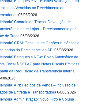
Melhoria] Estoques e NF-e: Nova Validação para
uplicatas Vencidas no Recebimento de
ercadorias
06/08/2026
Melhoria] Controle de Trocas: Devolução de
ransferência entre Lojas – Direcionamento por
ote de Troca
06/08/2026
Melhoria] CRM: Consulta de Cartões Históricos e
aginados do Participante via API
05/08/2026
Melhoria] Estoques e NF-e: Envio Automático da
ota Fiscal à SEFAZ para Notas Fiscais Emitidas
 partir da Requisição de Transferência Interna
5/08/2026
Melhoria] API: Pedidos de Venda – Inclusão de
ados de Entrega e Transportadora
04/08/2026
Melhoria] Administração: Novo Filtro e Coluna