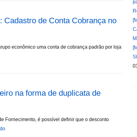
p
R
s: Cadastro de Conta Cobrança no
[
C
M
 grupo econômico uma conta de cobrança padrão por loja
[
S
0
eiro na forma de duplicata de
e Fornecimento, é possível definir que o desconto
ndo