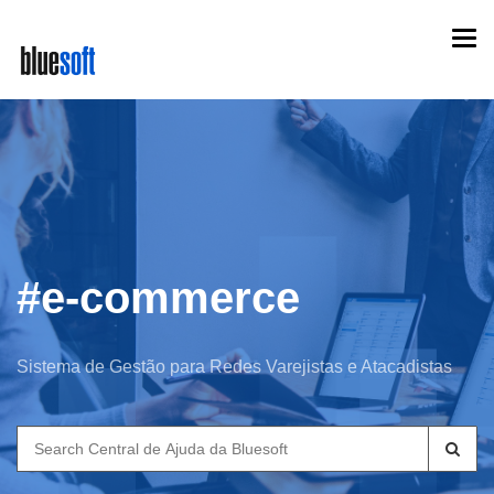
Skip
Togg
to
navi
main
content
#e-commerce
Sistema de Gestão para Redes Varejistas e Atacadistas
Search
for: