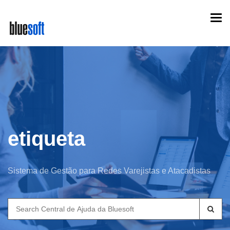
Skip
Togg
to
navi
main
content
etiqueta
Sistema de Gestão para Redes Varejistas e Atacadistas
Search
for: