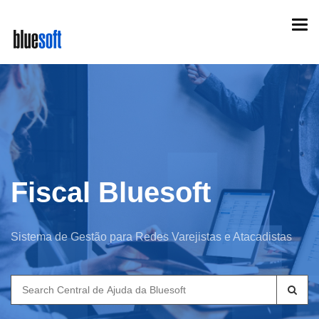
Skip
Togg
to
navi
main
content
Fiscal Bluesoft
Sistema de Gestão para Redes Varejistas e Atacadistas
Search
for: