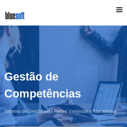
Skip
Togg
to
navi
main
content
Gestão de
Competências
Sistema de Gestão para Redes Varejistas e Atacadistas