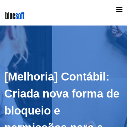
Skip
Togg
to
navi
main
content
[Melhoria] Contábil:
Criada nova forma de
bloqueio e