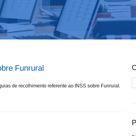
obre Funrural
C
C
guias de recolhimento referente ao INSS sobre Funrural.
P