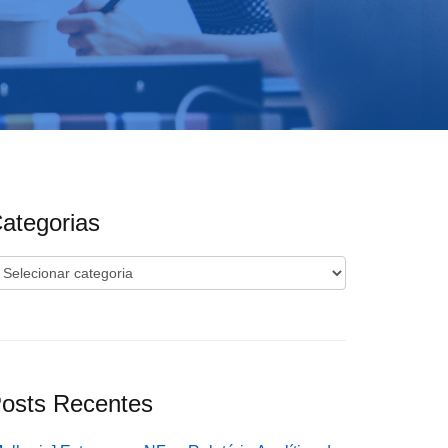
ategorias
ategorias
osts Recentes