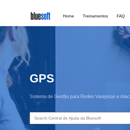
Skip
Home
Treinamentos
FAQ
to
main
content
GPS
Sistema de Gestão para Redes Varejistas e Atac
Search
for: