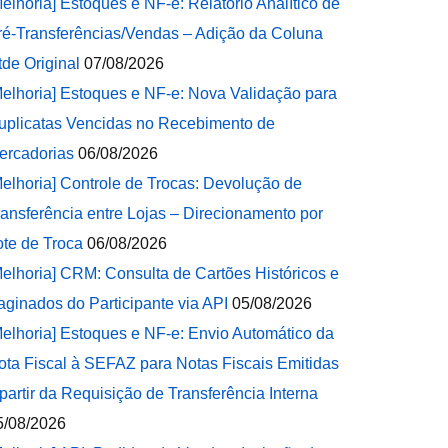
Melhoria] Estoques e NF-e: Relatório Analítico de
ré-Transferências/Vendas – Adição da Coluna
tde Original
07/08/2026
Melhoria] Estoques e NF-e: Nova Validação para
uplicatas Vencidas no Recebimento de
ercadorias
06/08/2026
Melhoria] Controle de Trocas: Devolução de
ransferência entre Lojas – Direcionamento por
ote de Troca
06/08/2026
Melhoria] CRM: Consulta de Cartões Históricos e
aginados do Participante via API
05/08/2026
Melhoria] Estoques e NF-e: Envio Automático da
ota Fiscal à SEFAZ para Notas Fiscais Emitidas
 partir da Requisição de Transferência Interna
5/08/2026