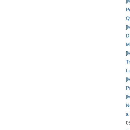
[
P
Q
[
D
M
[
T
L
[
P
[
N
a
0