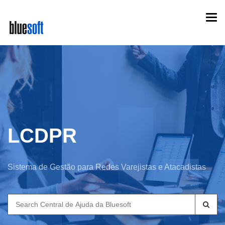
Skip
Togg
to
navi
main
content
LCDPR
Sistema de Gestão para Redes Varejistas e Atacadistas
Search
for: