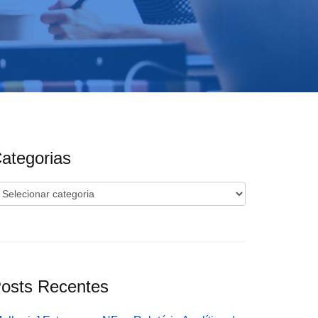
ategorias
ategorias
osts Recentes