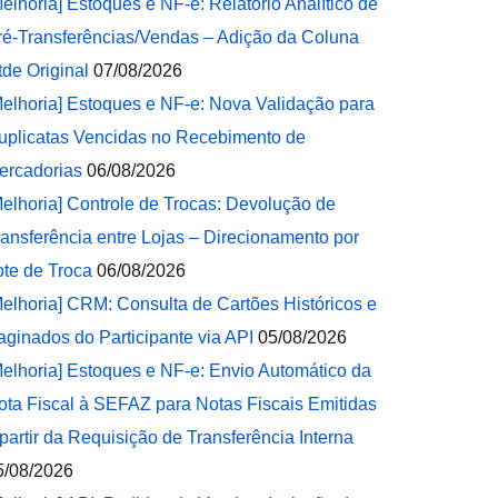
Melhoria] Estoques e NF-e: Relatório Analítico de
ré-Transferências/Vendas – Adição da Coluna
tde Original
07/08/2026
Melhoria] Estoques e NF-e: Nova Validação para
uplicatas Vencidas no Recebimento de
ercadorias
06/08/2026
Melhoria] Controle de Trocas: Devolução de
ransferência entre Lojas – Direcionamento por
ote de Troca
06/08/2026
Melhoria] CRM: Consulta de Cartões Históricos e
aginados do Participante via API
05/08/2026
Melhoria] Estoques e NF-e: Envio Automático da
ota Fiscal à SEFAZ para Notas Fiscais Emitidas
 partir da Requisição de Transferência Interna
5/08/2026