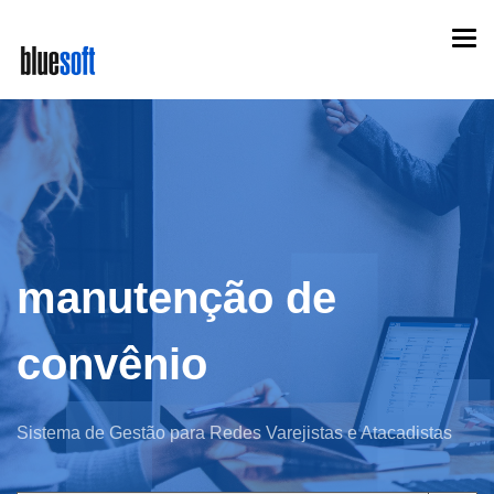
Skip
Togg
to
navi
main
content
manutenção de
convênio
Sistema de Gestão para Redes Varejistas e Atacadistas