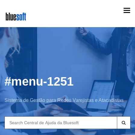
Skip
Togg
to
navi
main
content
#menu-1251
Sistema de Gestão para Redes Varejistas e Atacadistas
Search
for: