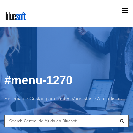
Skip
Togg
to
navi
main
content
#menu-1270
Sistema de Gestão para Redes Varejistas e Atacadistas
Search
for: