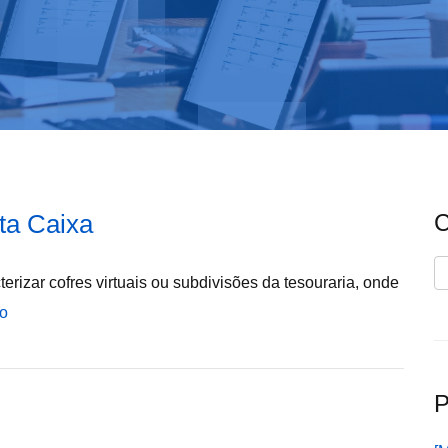
ta Caixa
C
C
erizar cofres virtuais ou subdivisões da tesouraria, onde
do
P