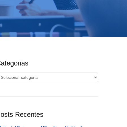
ategorias
ategorias
osts Recentes