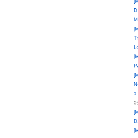
[
D
M
[
T
L
[
P
[
N
a
0
[
D
[