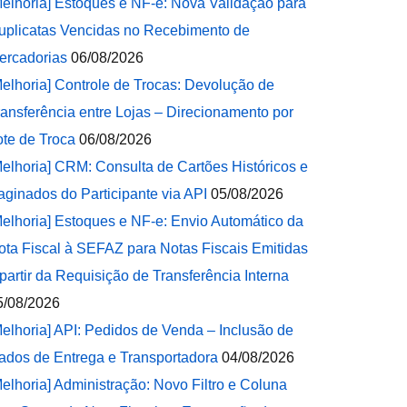
Melhoria] Estoques e NF-e: Nova Validação para
uplicatas Vencidas no Recebimento de
ercadorias
06/08/2026
Melhoria] Controle de Trocas: Devolução de
ransferência entre Lojas – Direcionamento por
ote de Troca
06/08/2026
Melhoria] CRM: Consulta de Cartões Históricos e
aginados do Participante via API
05/08/2026
Melhoria] Estoques e NF-e: Envio Automático da
ota Fiscal à SEFAZ para Notas Fiscais Emitidas
 partir da Requisição de Transferência Interna
5/08/2026
Melhoria] API: Pedidos de Venda – Inclusão de
ados de Entrega e Transportadora
04/08/2026
Melhoria] Administração: Novo Filtro e Coluna