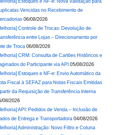
Melhoria] Estoques e NF-e: Nova Validação para
uplicatas Vencidas no Recebimento de
ercadorias
06/08/2026
Melhoria] Controle de Trocas: Devolução de
ransferência entre Lojas – Direcionamento por
ote de Troca
06/08/2026
Melhoria] CRM: Consulta de Cartões Históricos e
aginados do Participante via API
05/08/2026
Melhoria] Estoques e NF-e: Envio Automático da
ota Fiscal à SEFAZ para Notas Fiscais Emitidas
 partir da Requisição de Transferência Interna
5/08/2026
Melhoria] API: Pedidos de Venda – Inclusão de
ados de Entrega e Transportadora
04/08/2026
Melhoria] Administração: Novo Filtro e Coluna