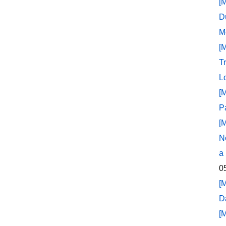
[
D
M
[
T
L
[
P
[
N
a
0
[
D
[