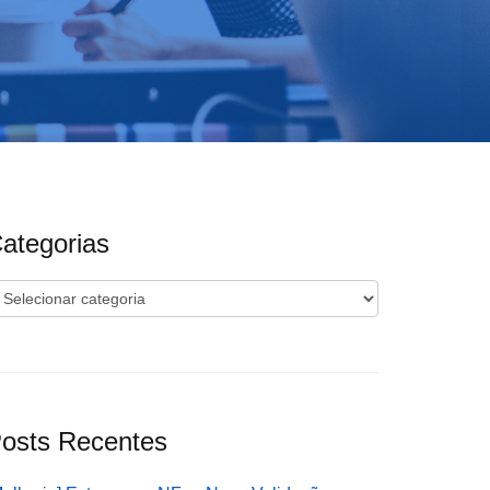
ategorias
ategorias
osts Recentes