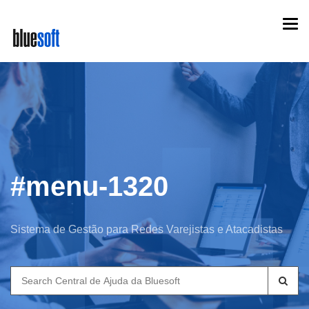
Skip
Togg
to
navi
main
content
#menu-1320
Sistema de Gestão para Redes Varejistas e Atacadistas
Search
for: