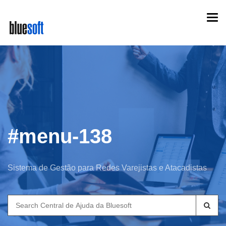
Skip
Togg
to
navi
main
content
#menu-138
Sistema de Gestão para Redes Varejistas e Atacadistas
Search
for: