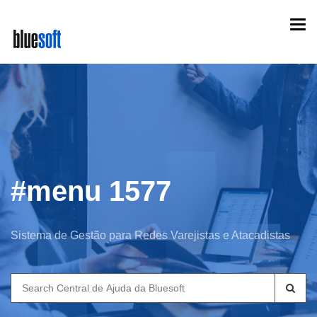
Skip
Togg
to
navi
main
content
#menu 1577
Sistema de Gestão para Redes Varejistas e Atacadistas
Search
for: