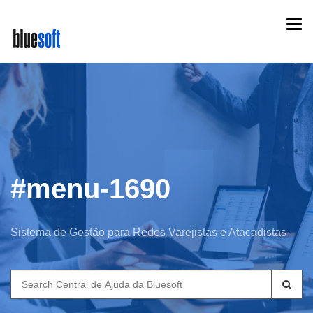
Skip
Togg
to
navi
main
content
#menu-1690
Sistema de Gestão para Redes Varejistas e Atacadistas
Search
for: