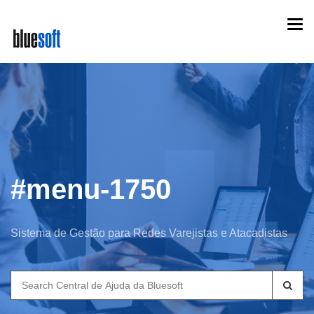
Skip
Togg
to
navi
main
content
#menu-1750
Sistema de Gestão para Redes Varejistas e Atacadistas
Search
for: