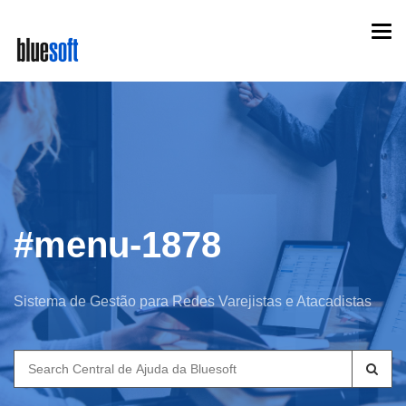
Skip
Togg
to
navi
main
content
#menu-1878
Sistema de Gestão para Redes Varejistas e Atacadistas
Search
for: