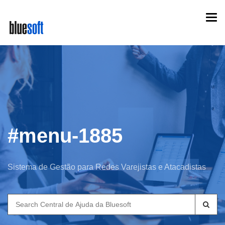
Skip
Togg
to
navi
main
content
#menu-1885
Sistema de Gestão para Redes Varejistas e Atacadistas
Search
for: