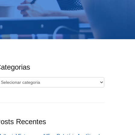
ategorias
ategorias
osts Recentes