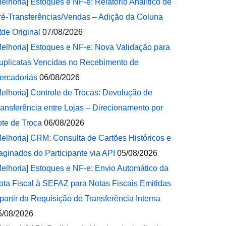
Melhoria] Estoques e NF-e: Relatório Analítico de
ré-Transferências/Vendas – Adição da Coluna
tde Original
07/08/2026
Melhoria] Estoques e NF-e: Nova Validação para
uplicatas Vencidas no Recebimento de
ercadorias
06/08/2026
Melhoria] Controle de Trocas: Devolução de
ransferência entre Lojas – Direcionamento por
ote de Troca
06/08/2026
Melhoria] CRM: Consulta de Cartões Históricos e
aginados do Participante via API
05/08/2026
Melhoria] Estoques e NF-e: Envio Automático da
ota Fiscal à SEFAZ para Notas Fiscais Emitidas
 partir da Requisição de Transferência Interna
5/08/2026