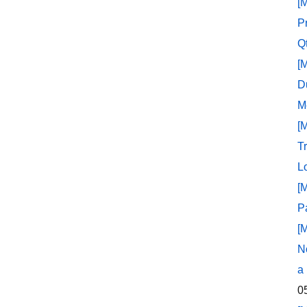
[
P
Q
[
D
M
[
T
L
[
P
[
N
a
0