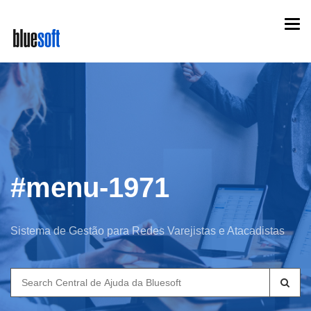
Skip
Togg
to
navi
main
content
#menu-1971
Sistema de Gestão para Redes Varejistas e Atacadistas
Search
for: