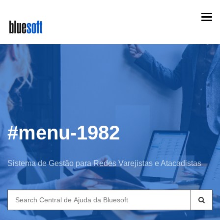
Skip
Togg
to
navi
main
content
#menu-1982
Sistema de Gestão para Redes Varejistas e Atacadistas
Search
for: