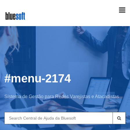
Skip
Togg
to
navi
main
content
#menu-2174
Sistema de Gestão para Redes Varejistas e Atacadistas
Search
for: