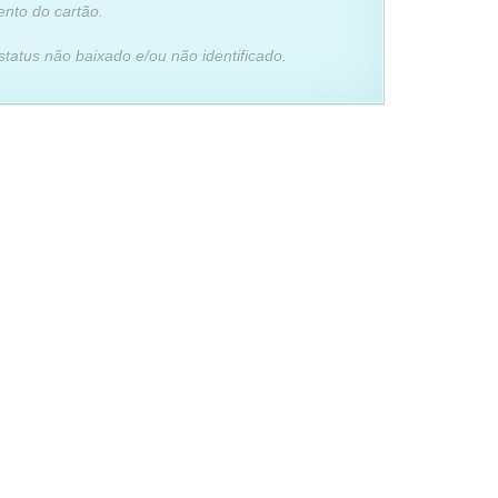
ento do cartão.
status não baixado e/ou não identificado.