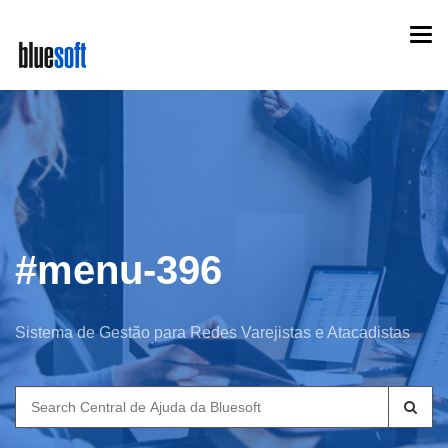
Skip
Togg
to
navi
main
content
#menu-396
Sistema de Gestão para Redes Varejistas e Atacadistas
Search
for: