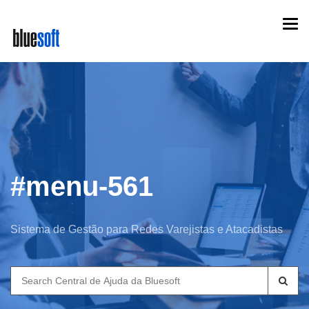
Skip
Togg
to
navi
main
content
#menu-561
Sistema de Gestão para Redes Varejistas e Atacadistas
Search
for: