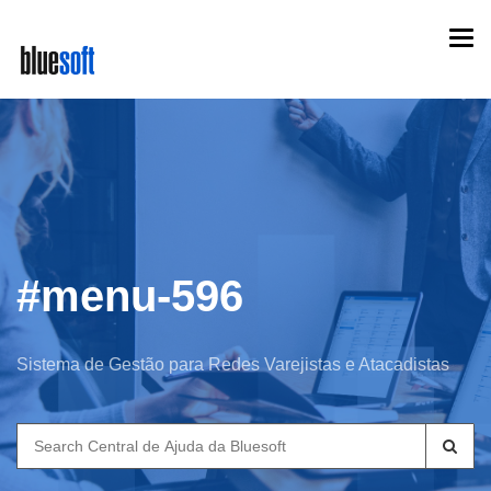
Skip
Togg
to
navi
main
content
#menu-596
Sistema de Gestão para Redes Varejistas e Atacadistas
Search
for: