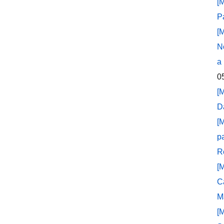
[
P
[
N
a
0
[
D
[
p
R
[
C
M
[