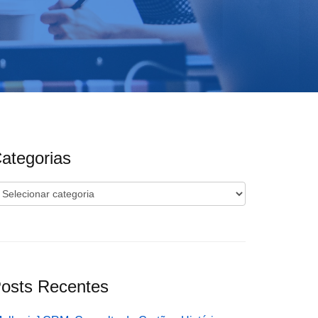
ategorias
ategorias
osts Recentes